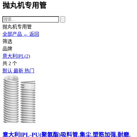
抛丸机专用管
抛丸机专用管
全部产品
← 返回
筛选
品牌
意大利IPL
(2)
共
2
个
默认
最新
热门
意大利IPL-PU(聚氨酯)吸料管.集尘.塑筋加强.耐磨.